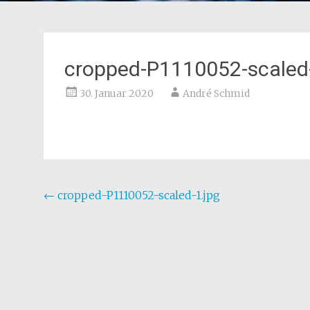
cropped-P1110052-scaled-
30. Januar 2020
André Schmid
Beitragsnavigation
←
cropped-P1110052-scaled-1.jpg